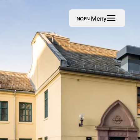
Meny
NO
EN