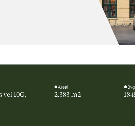
Areal
Byg
 vei 10G,
2,383 m2
184