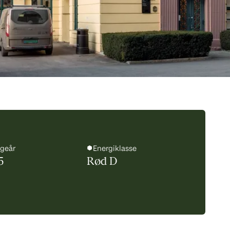
geår
Energiklasse
5
Rød D