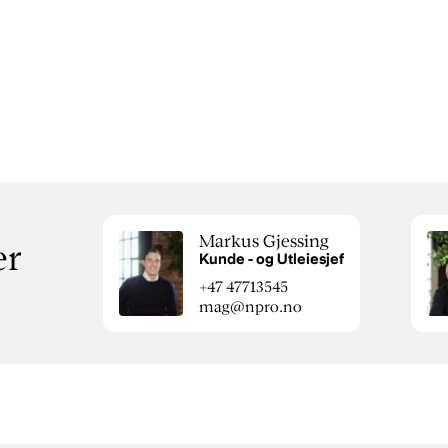
Markus Gjessing
er
Kunde - og Utleiesjef
+47 47713545
mag@npro.no