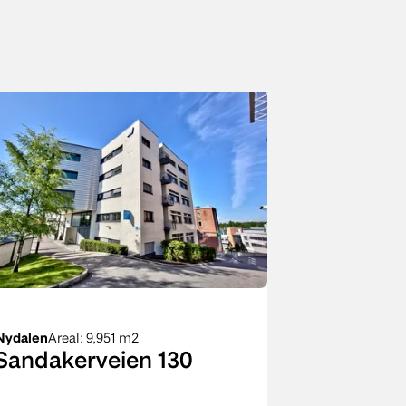
Nydalen
Areal
: 9,951 m2
Sandakerveien 130