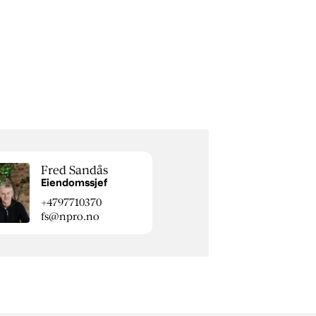
Fred Sandås
Eiendomssjef
+4797710370
fs@npro.no