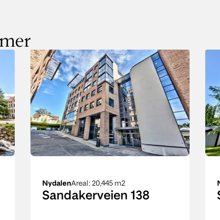
mmer
Nydalen
Areal
: 20,445 m2
Sandakerveien 138