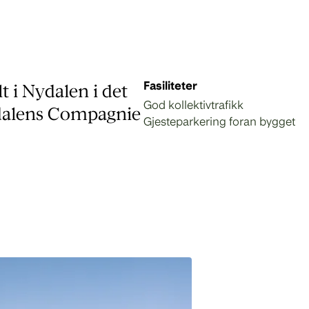
Fasiliteter
t i Nydalen i det
God kollektivtrafikk
ydalens Compagnie
Gjesteparkering foran bygget