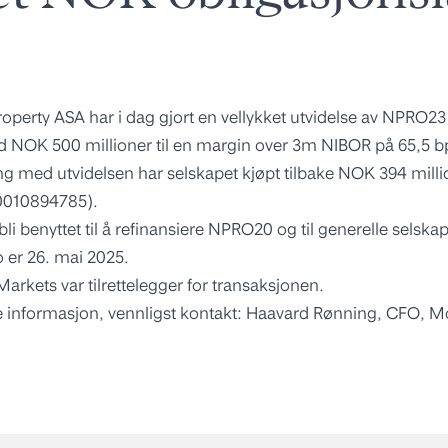
perty ASA har i dag gjort en vellykket utvidelse av NPRO23
 NOK 500 millioner til en margin over 3m NIBOR på 65,5 b
 med utvidelsen har selskapet kjøpt tilbake NOK 394 mill
O0010894785).
 bli benyttet til å refinansiere NPRO20 og til generelle selsk
 er 26. mai 2025.
arkets var tilrettelegger for transaksjonen.
re informasjon, vennligst kontakt: Haavard Rønning, CFO, M