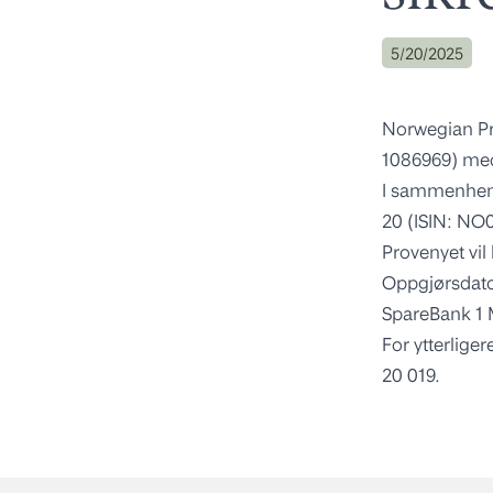
5/20/2025
Norwegian Pro
1086969) med
I sammenheng
20 (ISIN: N
Provenyet vil
Oppgjørsdato
SpareBank 1 M
For ytterlige
20 019.