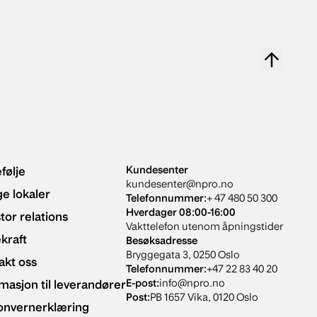
følje
Kundesenter
kundesenter@npro.no
e lokaler
Telefonnummer
:
+ 47 480 50 300
Hverdager
08:00-16:00
tor relations
Vakttelefon utenom åpningstider
kraft
Besøksadresse
Bryggegata 3, 0250 Oslo
akt oss
Telefonnummer
:
+47 22 83 40 20
masjon til leverandører
E-post
:
info@npro.no
Post
:
PB 1657 Vika, 0120 Oslo
onvernerklæring