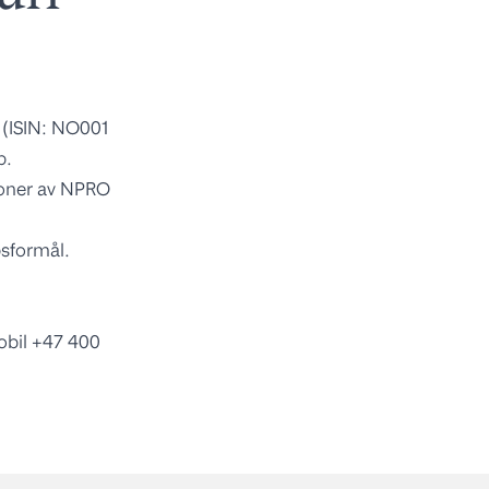
 (ISIN: NO001
p.
ioner av NPRO
apsformål.
obil +47 400